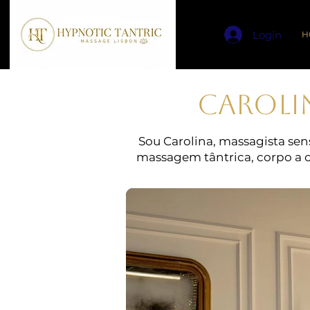
Login
H
CAROLI
Sou Carolina, massagista se
massagem tântrica, corpo a co