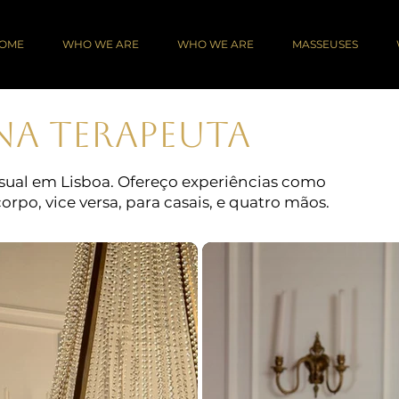
OME
WHO WE ARE
WHO WE ARE
MASSEUSES
NA TERAPEUTA
nsual em Lisboa. Ofereço experiências como
rpo, vice versa, para casais, e quatro mãos.